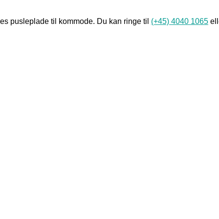
res p
usleplade til kommode. Du kan ringe til
(+45) 4040 1065
ell