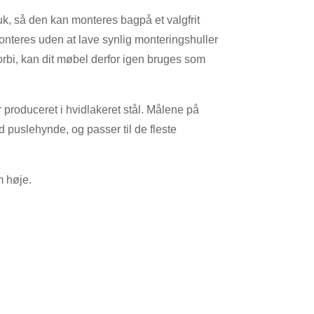
k, så den kan monteres bagpå et valgfrit
teres uden at lave synlig monteringshuller
forbi, kan dit møbel derfor igen bruges som
produceret i hvidlakeret stål. Målene på
d puslehynde, og passer til de fleste
m høje.