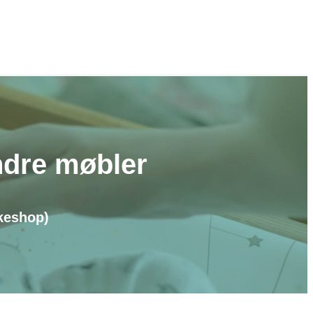
ndre møbler
keshop)