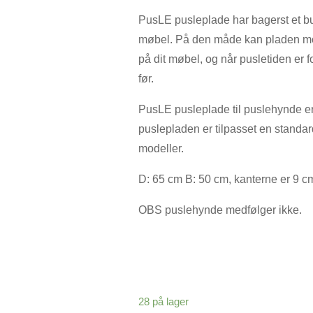
PusLE pusleplade har bagerst et bu
møbel. På den måde kan pladen mon
på dit møbel, og når pusletiden er 
før.
PusLE pusleplade til puslehynde er 
puslepladen er tilpasset en standar
modeller.
D: 65 cm B: 50 cm, kanterne er 9 c
OBS puslehynde medfølger ikke.
28 på lager