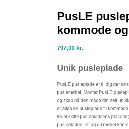
PusLE puslep
kommode og 
797,00
kr.
Unik pusleplade
PusLE pusleplade er til dig der øns
puslemøbel. Montér PusLE puslepla
og skab på den måde din helt unik
er altså en pusleplade til kommode
for at skifte puslepladsens placerin
puslepladen let, og dit møbel kan n