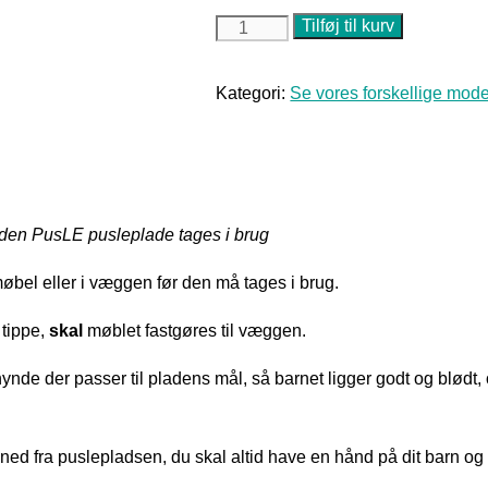
Tilføj til kurv
PusLE
pusleplade
til
Kategori:
Se vores forskellige model
kommode
og
andre
møbler
nden PusLE pusleplade tages i brug
antal
øbel eller i væggen før den må tages i brug.
 tippe,
skal
møblet fastgøres til væggen.
er passer til pladens mål, så barnet ligger godt og blødt, og s
e ned fra puslepladsen, du skal altid have en hånd på dit barn og