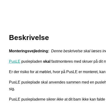
Beskrivelse
Monteringsvejledning:
Denne beskrivelse skal læses i
PusLE
puslepladen
skal
fastmonteres med skruer på dit m
Er der risiko for at møblet, hvor på PusLE er monteret, kan
PusLE pusleplade skal anvendes sammen med en puslehynde d
sig.
PusLE puslepladerne sikrer
ikke
at dit barn ikke kan fald