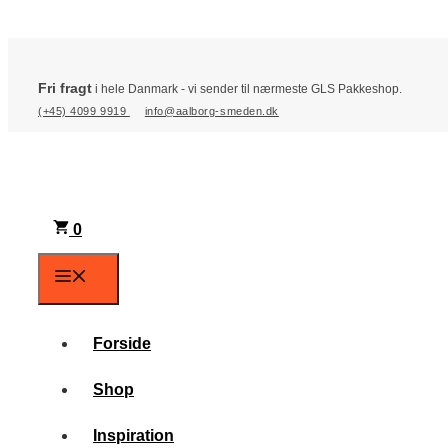
Hop
til
Fri fragt
i hele Danmark - vi sender til nærmeste GLS Pakkeshop.
indhold
(+45) 4099 9919
info@aalborg-smeden.dk
0
Menu
Forside
Shop
Inspiration