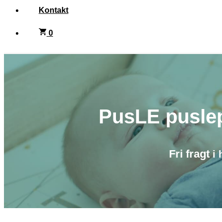
Kontakt
0
PusLE puslep
Fri fragt
i 